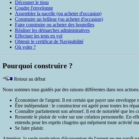
Découper le tissu
Coudre l'enveloppe
Assembler la nacelle (ou acheter d'occasion)
Construire un brûleur (ou acheter d'occasion)
Faire construire ou acheter des bouteilles
Réaliser les démarches administratives
Effectuer les tests en vol
Obtenir le certificat de Navigabilité
Où voler ?
Pourquoi construire ?
Retour au début
Nous sommes tous guidés par des raisons différentes dans nos actions, 
Économiser de l'argent. Il est certain que payer une enveloppe
Être indépendant : le constructeur est agréé pour toutes les répara
Connaître parfaitement son aéronef. Il est de notoriété que les con
Ressentir le plaisir de voler sur une création personnelle. En effe
entendu pour les esprits chagrins qui méprisent toute activité ma
Se faire plaisir.
Attention, la seule motivation d'économiser de l'argent ne me paraît pa