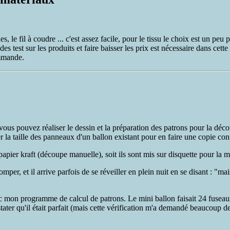
s, le fil à coudre ... c'est assez facile, pour le tissu le choix est un peu 
s test sur les produits et faire baisser les prix est nécessaire dans cet
ommande.
vous pouvez réaliser le dessin et la préparation des patrons pour la décou
r la taille des panneaux d'un ballon existant pour en faire une copie co
 papier kraft (découpe manuelle), soit ils sont mis sur disquette pour l
omper, et il arrive parfois de se réveiller en plein nuit en se disant : "ma
mon programme de calcul de patrons. Le mini ballon faisait 24 fuseaux 
ater qu'il était parfait (mais cette vérification m'a demandé beaucoup de 