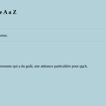
e A a Z
ponse.
Personne qui a du goût, une attirance particulière pour qqch.