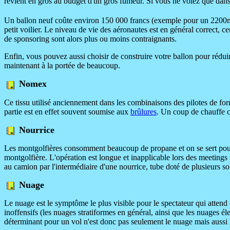
revient en gros au budget d'un gros fumeur. Si vous ne volez que dans 
Un ballon neuf coûte environ 150 000 francs (exemple pour un 2200
petit voilier. Le niveau de vie des aéronautes est en général correct, ce
de sponsoring sont alors plus ou moins contraignants.
Enfin, vous pouvez aussi choisir de construire votre ballon pour rédui
maintenant à la portée de beaucoup.
Nomex
Ce tissu utilisé anciennement dans les combinaisons des pilotes de form
partie est en effet souvent soumise aux
brûlures
. Un coup de chauffe c
Nourrice
Les montgolfières consomment beaucoup de propane et on se sert pour 
montgolfière. L'opération est longue et inapplicable lors des meetings
au camion par l'intermédiaire d'une nourrice, tube doté de plusieurs sor
Nuage
Le nuage est le symptôme le plus visible pour le spectateur qui attend 
inoffensifs (les nuages stratiformes en général, ainsi que les nuages é
déterminant pour un vol n'est donc pas seulement le nuage mais aussi le