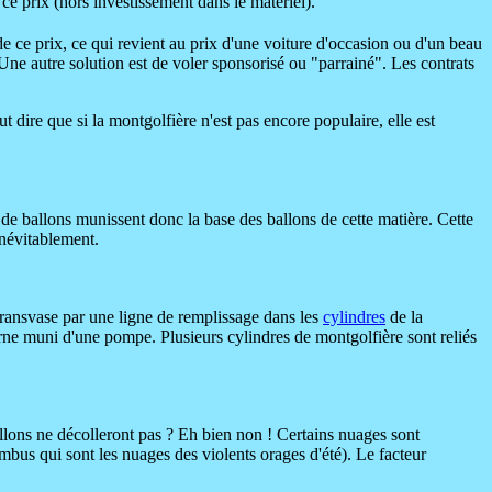
e prix (hors investissement dans le matériel).
 de ce prix, ce qui revient au prix d'une voiture d'occasion ou d'un beau
. Une autre solution est de voler sponsorisé ou "parrainé". Les contrats
dire que si la montgolfière n'est pas encore populaire, elle est
 de ballons munissent donc la base des ballons de cette matière. Cette
inévitablement.
transvase par une ligne de remplissage dans les
cylindres
de la
erne muni d'une pompe. Plusieurs cylindres de montgolfière sont reliés
ballons ne décolleront pas ? Eh bien non ! Certains nuages sont
mbus qui sont les nuages des violents orages d'été). Le facteur