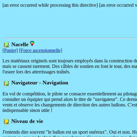
[an error occurred while processing this directive] [an error occurred w
Nacelle
[Panier]
[Force ascensionnelle]
Les matériaux originels sont toujours employés dans la construction des n
mais se cassent rarement. Des câbles de soutien en font le tour, des ma
l'usure lors des atterrissages traînés.
Navigateur - Navigation
En vol de compétition, le pilote se consacre essentiellement au pilotage
consulter un équipier qui prend alors le titre de "navigateur". Ce dernier
vents et observe les changements de direction des autres ballons. C'e
indispensable sinon utile !
Niveau de vie
J'entends dire souvent "le ballon est un sport onéreux". Oui et non. Ho