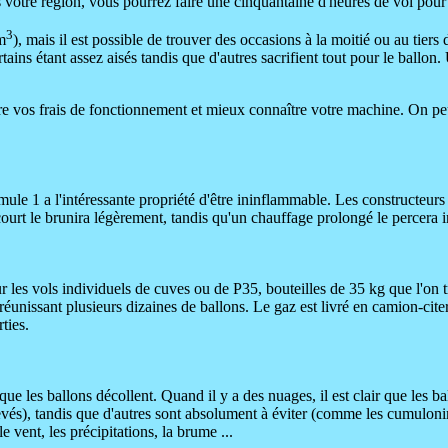
votre région, vous pourrez faire une cinquantaine d'heures de vol pour c
3
m
), mais il est possible de trouver des occasions à la moitié ou au tiers
rtains étant assez aisés tandis que d'autres sacrifient tout pour le ballon
re vos frais de fonctionnement et mieux connaître votre machine. On peut 
ule 1 a l'intéressante propriété d'être ininflammable. Les constructeurs
ourt le brunira légèrement, tandis qu'un chauffage prolongé le percera 
les vols individuels de cuves ou de P35, bouteilles de 35 kg que l'on 
 réunissant plusieurs dizaines de ballons. Le gaz est livré en camion-cit
ties.
que les ballons décollent. Quand il y a des nuages, il est clair que les 
levés), tandis que d'autres sont absolument à éviter (comme les cumuloni
 vent, les précipitations, la brume ...